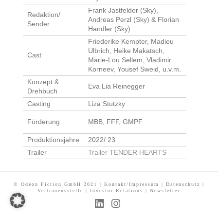
Frank Jastfelder (Sky),
Redaktion/
Andreas Perzl (Sky) & Florian
Sender
Handler (Sky)
Friederike Kempter, Madieu
Ulbrich, Heike Makatsch,
Cast
Marie-Lou Sellem, Vladimir
Korneev, Yousef Sweid, u.v.m.
Konzept &
Eva Lia Reinegger
Drehbuch
Casting
Liza Stutzky
Förderung
MBB, FFF, GMPF
Produktionsjahre
2022/ 23
Trailer
Trailer TENDER HEARTS
© Odeon Fiction GmbH 2021 |
Kontakt/Impressum
|
Datenschutz
|
Vertrauensstelle
|
Investor Relations
|
Newsletter
L
I