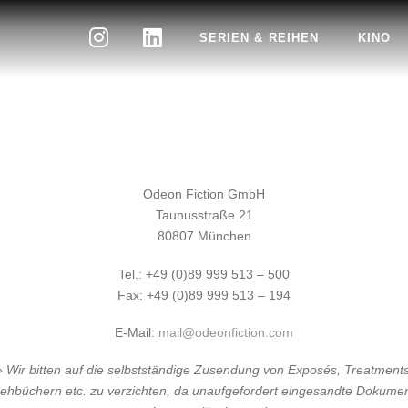
SERIEN & REIHEN
KINO
Odeon Fiction GmbH
Taunusstraße 21
80807 München
Tel.: +49 (0)89 999 513 – 500
Fax: +49 (0)89 999 513 – 194
E-Mail:
mail@odeonfiction.com
» Wir bitten auf die selbstständige Zusendung von Exposés, Treatments
ehbüchern etc. zu verzichten, da unaufgefordert eingesandte Dokume