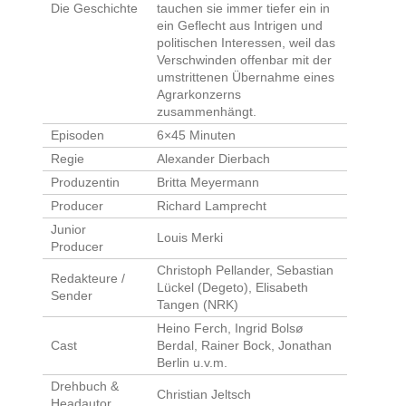
Die Geschichte
tauchen sie immer tiefer ein in
ein Geflecht aus Intrigen und
politischen Interessen, weil das
Verschwinden offenbar mit der
umstrittenen Übernahme eines
Agrarkonzerns
zusammenhängt.
Episoden
6×45 Minuten
Regie
Alexander Dierbach
Produzentin
Britta Meyermann
Producer
Richard Lamprecht
Junior
Louis Merki
Producer
Christoph Pellander, Sebastian
Redakteure /
Lückel (Degeto), Elisabeth
Sender
Tangen (NRK)
Heino Ferch, Ingrid Bolsø
Cast
Berdal, Rainer Bock, Jonathan
Berlin u.v.m.
Drehbuch &
Christian Jeltsch
Headautor