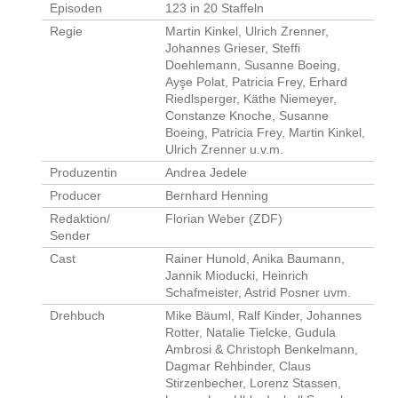
Episoden
123 in 20 Staffeln
Regie
Martin Kinkel, Ulrich Zrenner,
Johannes Grieser, Steffi
Doehlemann, Susanne Boeing,
Ayşe Polat, Patricia Frey, Erhard
Riedlsperger, Käthe Niemeyer,
Constanze Knoche, Susanne
Boeing, Patricia Frey, Martin Kinkel,
Ulrich Zrenner u.v.m.
Produzentin
Andrea Jedele
Producer
Bernhard Henning
Redaktion/
Florian Weber (ZDF)
Sender
Cast
Rainer Hunold, Anika Baumann,
Jannik Mioducki, Heinrich
Schafmeister, Astrid Posner uvm.
Drehbuch
Mike Bäuml, Ralf Kinder, Johannes
Rotter, Natalie Tielcke, Gudula
Ambrosi & Christoph Benkelmann,
Dagmar Rehbinder, Claus
Stirzenbecher, Lorenz Stassen,