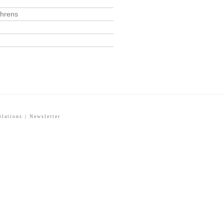
Ahrens
elations
|
Newsletter