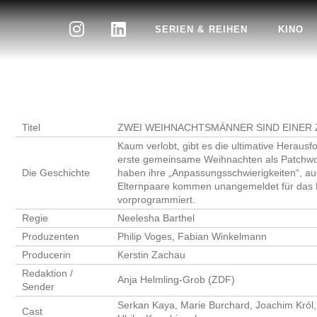
SERIEN & REIHEN
KINO
Titel
ZWEI WEIHNACHTSMÄNNER SIND EINER 
Kaum verlobt, gibt es die ultimative Heraus
erste gemeinsame Weihnachten als Patchwork
Die Geschichte
haben ihre „Anpassungsschwierigkeiten“, a
Elternpaare kommen unangemeldet für das F
vorprogrammiert.
Regie
Neelesha Barthel
Produzenten
Philip Voges, Fabian Winkelmann
Producerin
Kerstin Zachau
Redaktion /
Anja Helmling-Grob (ZDF)
Sender
Serkan Kaya, Marie Burchard, Joachim Król
Cast