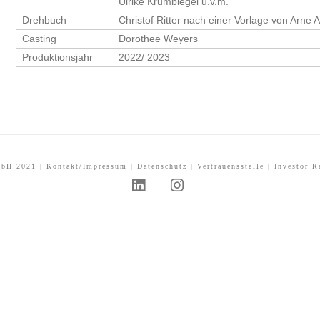
Ulrike Krumbiegel u.v.m.
Drehbuch
Christof Ritter nach einer Vorlage von Arne 
Casting
Dorothee Weyers
Produktionsjahr
2022/ 2023
mbH 2021 |
Kontakt/Impressum
|
Datenschutz
|
Vertrauensstelle
|
Investor R
L
I
i
n
n
s
k
t
e
a
d
g
I
r
n
a
m