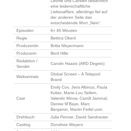
Leonie und Carsten tatsächlich
eine leidenschaftliche
Liebesaffäre, allerdings fiel auf
der anderen Seite das
entscheidende Wort „Nein“.
Episoden
6× 45 Minuten
Regie
Bettina Oberli
Produzentin
Britta Meyermann
Producerin
Berit Hille
Redaktion /
Carolin Haasis (ARD Degeto)
Sender
Global Screen – A Telepool
Weltvertrieb
Brand
Emily Cox, Jens Albinus, Paula
Kober, Marie-Lou Sellem,
Cast
Valentin Mirow, Camill Jammal,
Denise M’Baye, Marc
Benjamin, Martin Feifel uvm.
Drehbuch
Julia Penner, David Sandreuter
Casting
Dorothee Weyers