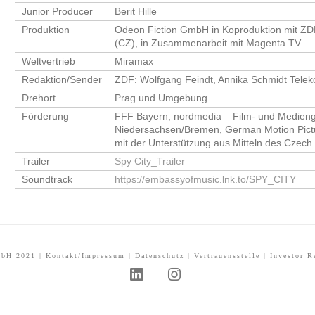
Junior Producer
Berit Hille
Produktion
Odeon Fiction GmbH in Koproduktion mit ZDF
(CZ), in Zusammenarbeit mit Magenta TV
Weltvertrieb
Miramax
Redaktion/Sender
ZDF: Wolfgang Feindt, Annika Schmidt Telek
Drehort
Prag und Umgebung
Förderung
FFF Bayern, nordmedia – Film- und Medieng
Niedersachsen/Bremen, German Motion Pictu
mit der Unterstützung aus Mitteln des Czech
Trailer
Spy City_Trailer
Soundtrack
https://embassyofmusic.lnk.to/SPY_CITY
mbH 2021 |
Kontakt/Impressum
|
Datenschutz
|
Vertrauensstelle
|
Investor R
L
I
i
n