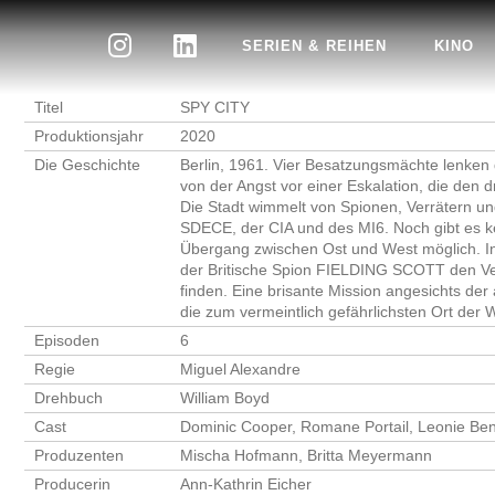
SERIEN & REIHEN
KINO
Titel
SPY CITY
Produktionsjahr
2020
Die Geschichte
Berlin, 1961. Vier Besatzungsmächte lenken 
von der Angst vor einer Eskalation, die den d
Die Stadt wimmelt von Spionen, Verrätern 
SDECE, der CIA und des MI6. Noch gibt es k
Übergang zwischen Ost und West möglich. 
der Britische Spion FIELDING SCOTT den Ve
finden. Eine brisante Mission angesichts der
die zum vermeintlich gefährlichsten Ort der 
Episoden
6
Regie
Miguel Alexandre
Drehbuch
William Boyd
Cast
Dominic Cooper, Romane Portail, Leonie Be
Produzenten
Mischa Hofmann, Britta Meyermann
Producerin
Ann-Kathrin Eicher