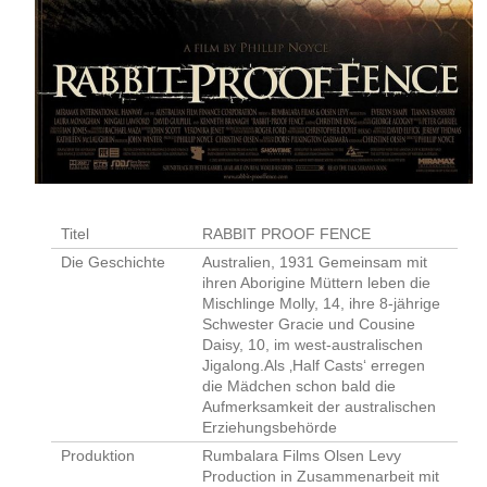
Titel
RABBIT PROOF FENCE
Die Geschichte
Australien, 1931 Gemeinsam mit
ihren Aborigine Müttern leben die
Mischlinge Molly, 14, ihre 8-jährige
Schwester Gracie und Cousine
Daisy, 10, im west-australischen
Jigalong.Als ‚Half Casts‘ erregen
die Mädchen schon bald die
Aufmerksamkeit der australischen
Erziehungsbehörde
Produktion
Rumbalara Films Olsen Levy
Production in Zusammenarbeit mit