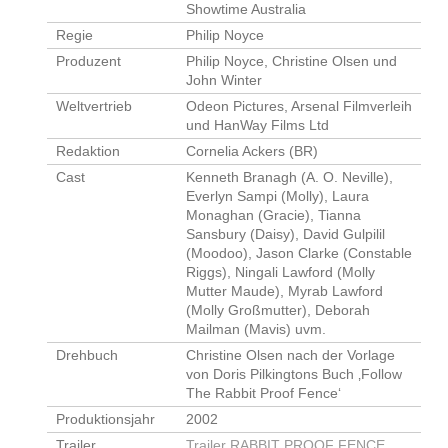
Showtime Australia
Regie
Philip Noyce
Produzent
Philip Noyce, Christine Olsen und
John Winter
Weltvertrieb
Odeon Pictures, Arsenal Filmverleih
und HanWay Films Ltd
Redaktion
Cornelia Ackers (BR)
Cast
Kenneth Branagh (A. O. Neville),
Everlyn Sampi (Molly), Laura
Monaghan (Gracie), Tianna
Sansbury (Daisy), David Gulpilil
(Moodoo), Jason Clarke (Constable
Riggs), Ningali Lawford (Molly
Mutter Maude), Myrab Lawford
(Molly Großmutter), Deborah
Mailman (Mavis) uvm.
Drehbuch
Christine Olsen nach der Vorlage
von Doris Pilkingtons Buch ‚Follow
The Rabbit Proof Fence‘
Produktionsjahr
2002
Trailer
Trailer RABBIT PROOF FENCE