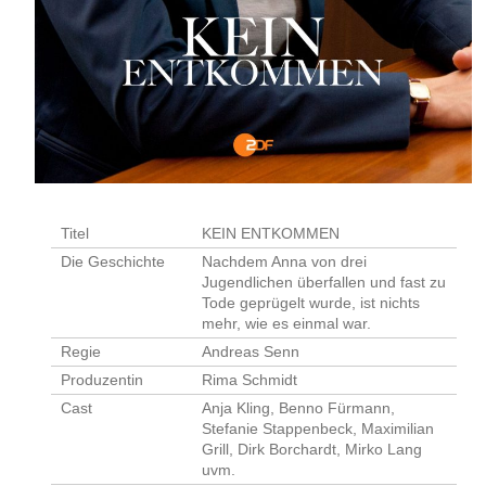
Titel
KEIN ENTKOMMEN
Die Geschichte
Nachdem Anna von drei
Jugendlichen überfallen und fast zu
Tode geprügelt wurde, ist nichts
mehr, wie es einmal war.
Regie
Andreas Senn
Produzentin
Rima Schmidt
Cast
Anja Kling, Benno Fürmann,
Stefanie Stappenbeck, Maximilian
Grill, Dirk Borchardt, Mirko Lang
uvm.