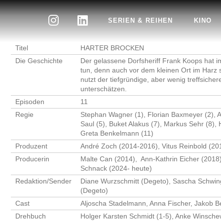
SERIEN & REIHEN
KINO
Titel
HARTER BROCKEN
Die Geschichte
Der gelassene Dorfsheriff Frank Koops hat i
tun, denn auch vor dem kleinen Ort im Harz 
nutzt der tiefgründige, aber wenig treffsicher
unterschätzen.
Episoden
11
Regie
Stephan Wagner (1), Florian Baxmeyer (2), 
Saul (5), Buket Alakus (7), Markus Sehr (8), 
Greta Benkelmann (11)
Produzent
André Zoch (2014-2016), Vitus Reinbold (20
Producerin
Malte Can (2014), Ann-Kathrin Eicher (2018
Schnack (2024- heute)
Redaktion/Sender
Diane Wurzschmitt (Degeto), Sascha Schwing
(Degeto)
Cast
Aljoscha Stadelmann, Anna Fischer, Jakob B
Drehbuch
Holger Karsten Schmidt (1-5), Anke Winschew