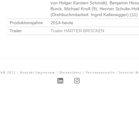
von Holger Karsten Schmidt), Benjamin Hessl
Burck, Michael Knoll (9), Henner Schulte-Hol
(Drehbuchmitarbeit: Ingrid Kaltenegger) (11)
Produktionsjahre
2014-heute
Trailer
Trailer HARTER BROCKEN
mbH 2021 |
Kontakt/Impressum
|
Datenschutz
|
Vertrauensstelle
|
Investor R
L
I
i
n
n
s
k
t
e
a
d
g
I
r
n
a