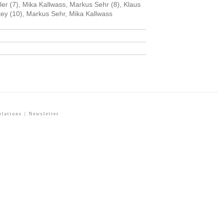
er (7), Mika Kallwass, Markus Sehr (8), Klaus
tey (10), Markus Sehr, Mika Kallwass
elations
|
Newsletter