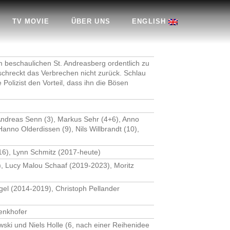
TV MOVIE
ÜBER UNS
ENGLISH
m beschaulichen St. Andreasberg ordentlich zu
schreckt das Verbrechen nicht zurück. Schlau
e Polizist den Vorteil, dass ihn die Bösen
Andreas Senn (3), Markus Sehr (4+6), Anno
Hanno Olderdissen (9), Nils Willbrandt (10),
16), Lynn Schmitz (2017-heute)
), Lucy Malou Schaaf (2019-2023), Moritz
el (2014-2019), Christoph Pellander
enkhofer
ski und Niels Holle (6, nach einer Reihenidee